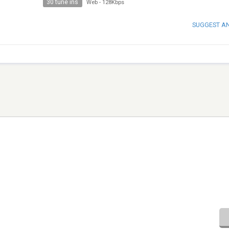
30 tune ins
Web
-
128Kbps
SUGGEST A