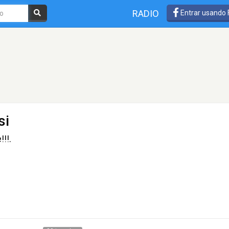
RADIO
Entrar usando
si
!!!.