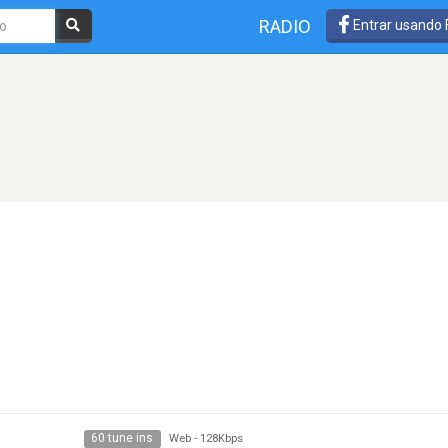
RADIO
Entrar usando
60 tune ins
Web
-
128Kbps