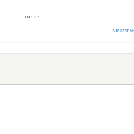
FM 103.7
SUGGEST A