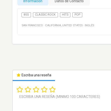
Información
Datos de Contacto
80S
CLASSIC ROCK
HITS
POP
SAN FRANCISCO
·
CALIFORNIA
,
UNITED STATES
·
INGLÉS
Escriba una reseña