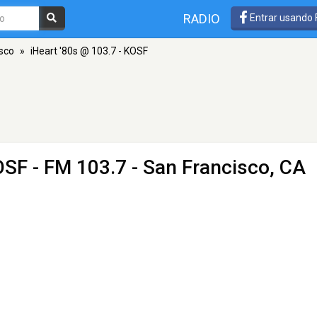
RADIO
Entrar usando
sco
»
iHeart '80s @ 103.7 - KOSF
KOSF
- FM 103.7 - San Francisco, CA