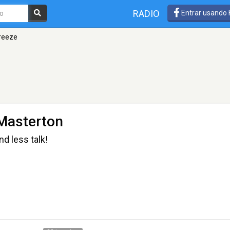
RADIO
Entrar usando
reeze
 Masterton
d less talk!