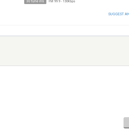
30 tune ins
FM 99.9
-
130Kbps
SUGGEST A