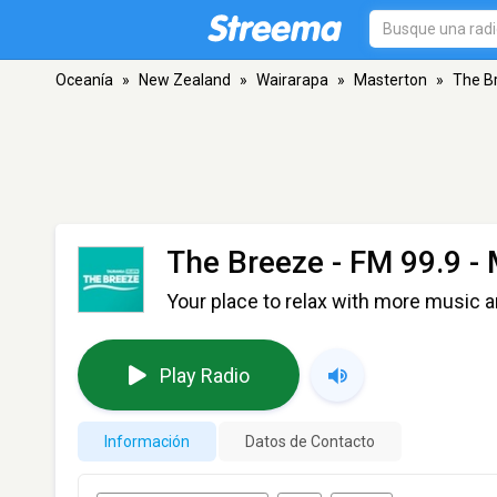
Oceanía
»
New Zealand
»
Wairarapa
»
Masterton
»
The B
The Breeze
- FM 99.9 -
Your place to relax with more music an
Play Radio
Información
Datos de Contacto