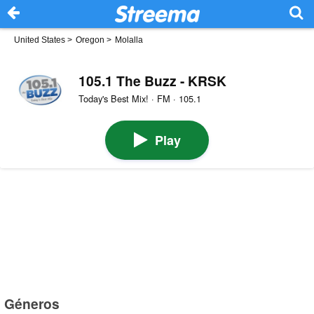
United States
>
Oregon
>
Molalla
105.1 The Buzz - KRSK
Today's Best Mix! · FM · 105.1
Play
Géneros