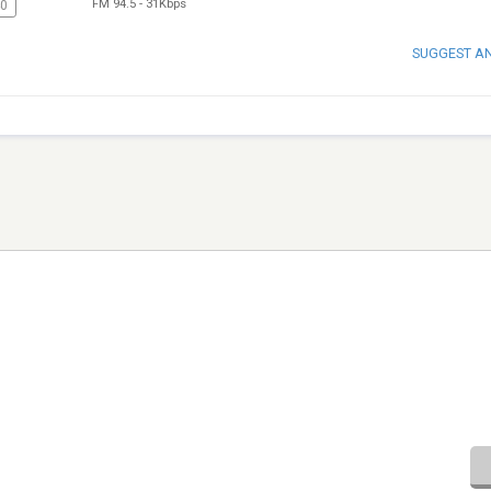
FM 94.5
-
31Kbps
40
SUGGEST A