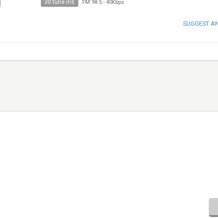
30 tune ins
FM 98.5
-
40Kbps
SUGGEST A