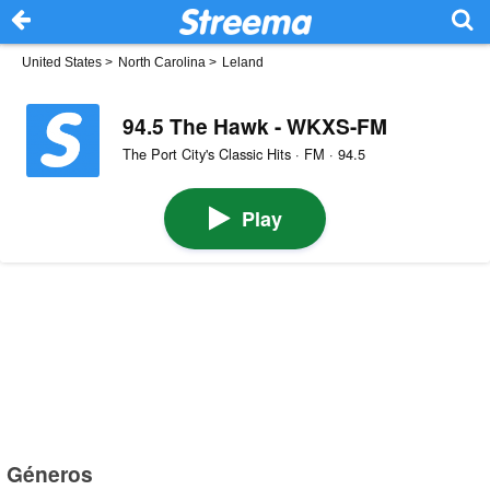
United States
>
North Carolina
>
Leland
94.5 The Hawk - WKXS-FM
The Port City's Classic Hits · FM · 94.5
Play
Géneros