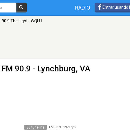
RADIO
Entrar usando
90.9 The Light - WQLU
 FM 90.9 - Lynchburg, VA
30 tune ins
FM 90.9
-
192Kbps