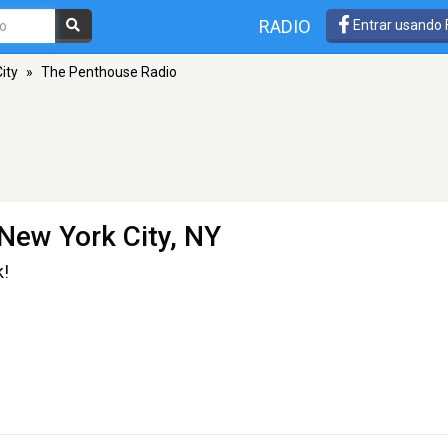
RADIO
Entrar usando
ity
»
The Penthouse Radio
New York City, NY
k!