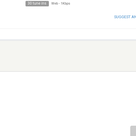
30 tune ins
Web
-
1Kbps
SUGGEST A