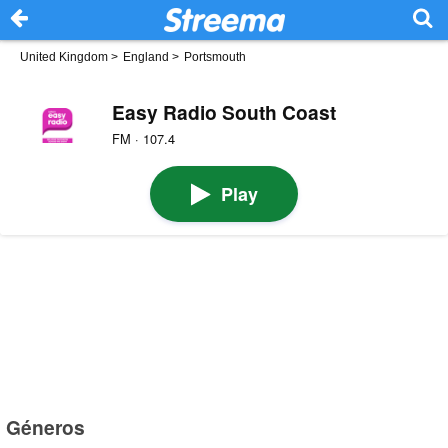
United Kingdom
>
England
>
Portsmouth
Easy Radio South Coast
FM · 107.4
Play
Géneros