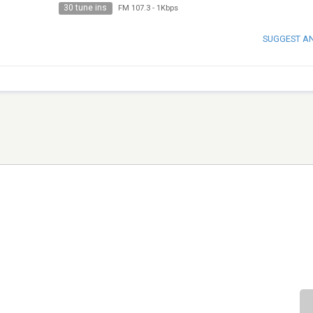
30 tune ins
FM 107.3
-
1Kbps
SUGGEST A