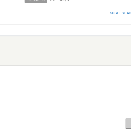
30 tune ins
VHF
-
16Kbps
SUGGEST A