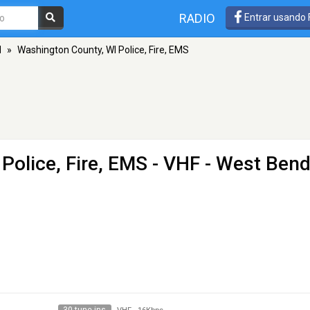
RADIO
Entrar usando
d
»
Washington County, WI Police, Fire, EMS
Police, Fire, EMS
- VHF - West Bend