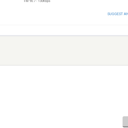
FM 90.7
-
130Kbps
SUGGEST A