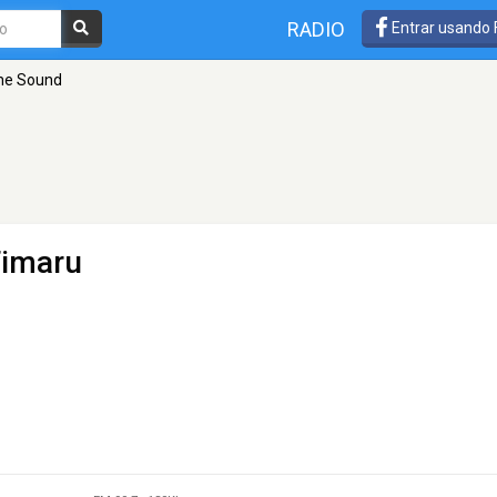
RADIO
Entrar usando
he Sound
Timaru