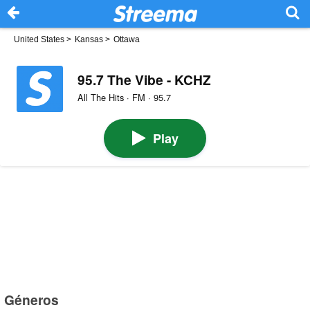
United States
>
Kansas
>
Ottawa
95.7 The Vibe - KCHZ
All The Hits · FM · 95.7
Play
Géneros