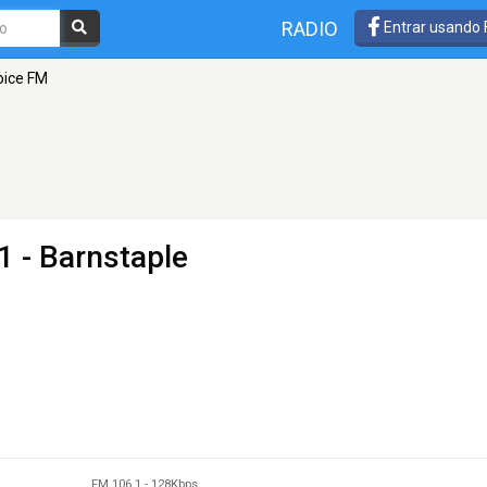
RADIO
Entrar usando
oice FM
1 - Barnstaple
FM 106.1
-
128Kbps