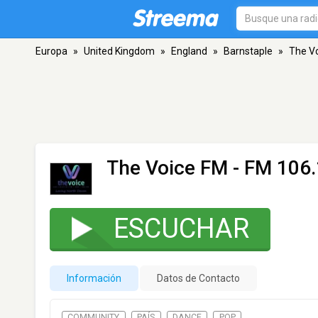
Europa
»
United Kingdom
»
England
»
Barnstaple
»
The V
The Voice FM
- FM 106.
ESCUCHAR
Información
Datos de Contacto
COMMUNITY
PAÍS
DANCE
POP