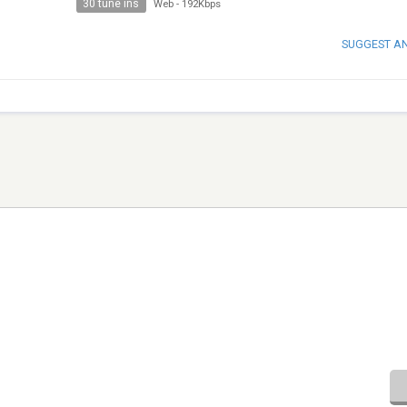
30 tune ins
Web
-
192Kbps
SUGGEST A