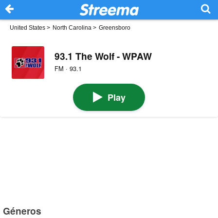
United States
>
North Carolina
>
Greensboro
93.1 The Wolf - WPAW
FM · 93.1
Play
Géneros