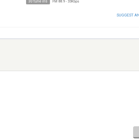
30 tune ins
FM 88.9
-
33Kbps
SUGGEST A