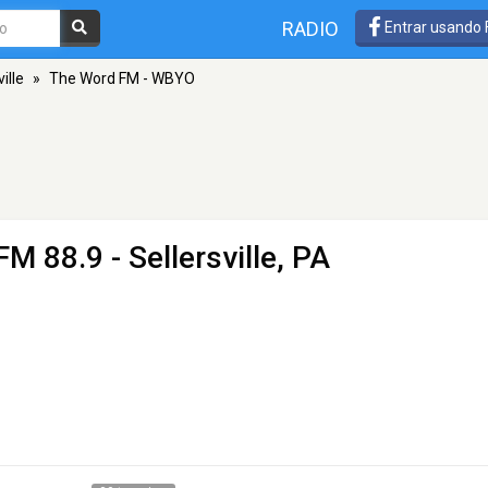
RADIO
Entrar usando
ille
»
The Word FM - WBYO
FM 88.9 - Sellersville, PA