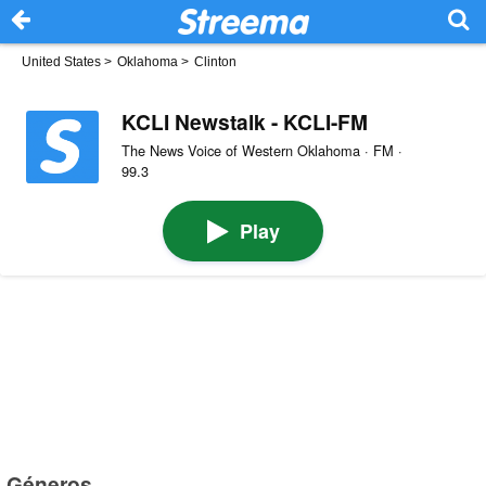
United States
>
Oklahoma
>
Clinton
KCLI Newstalk - KCLI-FM
The News Voice of Western Oklahoma · FM ·
99.3
Play
Géneros