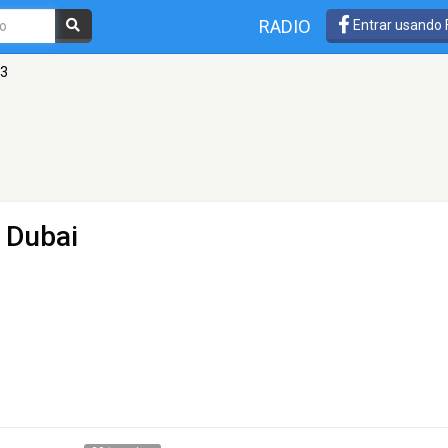
RADIO
Entrar usando
13
 Dubai