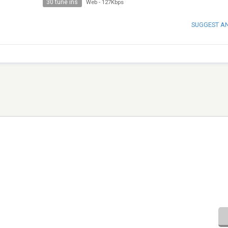
30 tune ins
Web
-
127Kbps
SUGGEST A