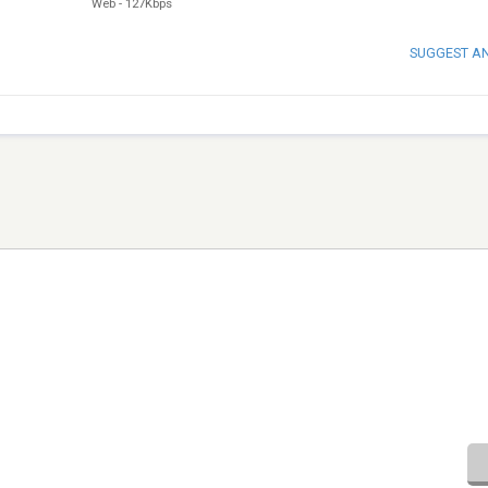
Web
-
127Kbps
SUGGEST A