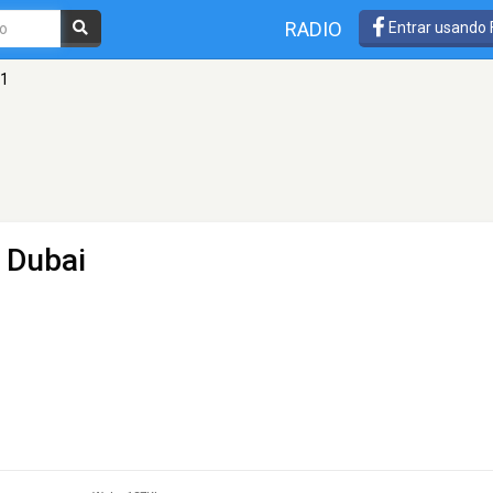
RADIO
Entrar usando
21
 Dubai