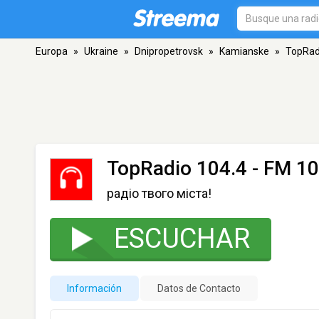
Europa
»
Ukraine
»
Dnipropetrovsk
»
Kamianske
»
TopRad
TopRadio 104.4
- FM 10
радіо твого міста!
ESCUCHAR
Información
Datos de Contacto