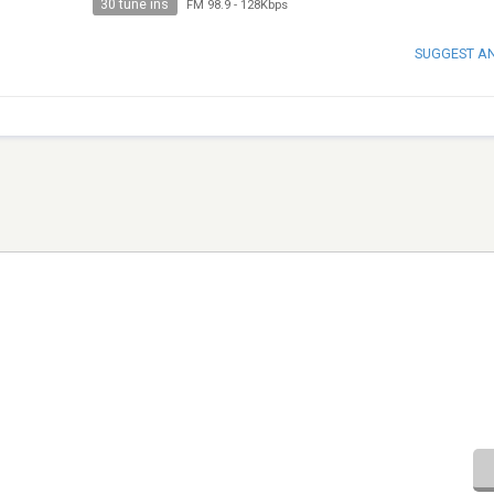
30 tune ins
FM 98.9
-
128Kbps
SUGGEST A