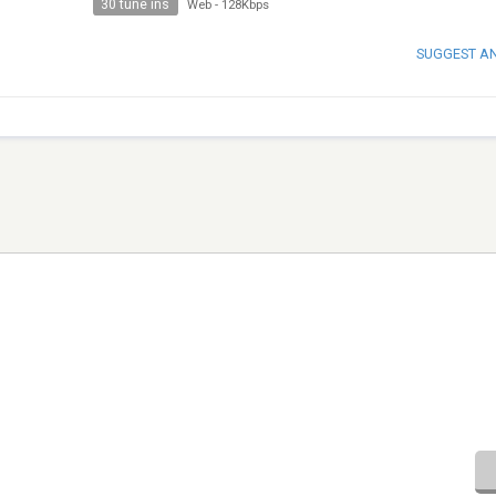
30 tune ins
Web
-
128Kbps
SUGGEST A