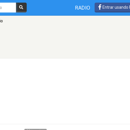
RADIO
Entrar usando
io