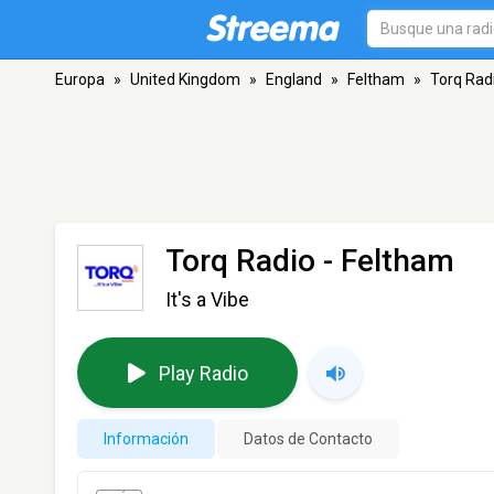
Europa
»
United Kingdom
»
England
»
Feltham
»
Torq Rad
Torq Radio
- Feltham
It's a Vibe
Play Radio
Información
Datos de Contacto