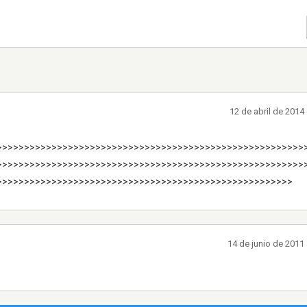
12 de abril de 2014
>>>>>>>>>>>>>>>>>>>>>>>>>>>>>>>>>>>>>>>>>>>>>>>>>>>>>>>>
>>>>>>>>>>>>>>>>>>>>>>>>>>>>>>>>>>>>>>>>>>>>>>>>>>>>>>>>
>>>>>>>>>>>>>>>>>>>>>>>>>>>>>>>>>>>>>>>>>>>>>>>>>>>>>>
14 de junio de 2011