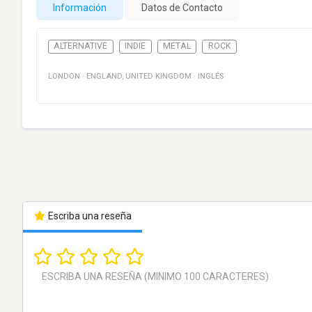
Información
Datos de Contacto
ALTERNATIVE
INDIE
METAL
ROCK
LONDON
·
ENGLAND
,
UNITED KINGDOM
·
INGLÉS
Escriba una reseña