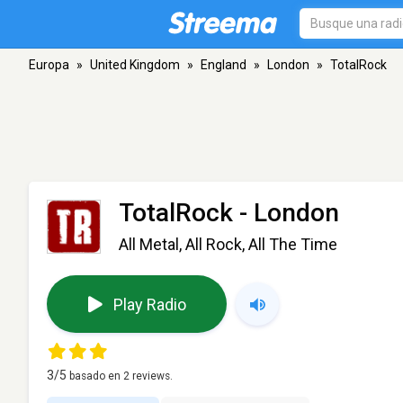
Europa
»
United Kingdom
»
England
»
London
»
TotalRock
TotalRock
- London
All Metal, All Rock, All The Time
Play Radio
3
/5
basado en
2
reviews.