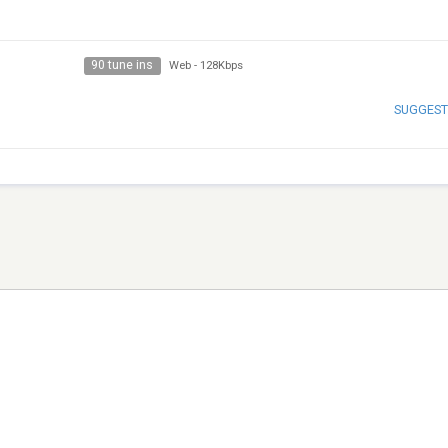
90 tune ins
Web
-
128Kbps
SUGGEST