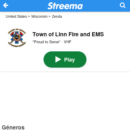
United States
>
Wisconsin
>
Zenda
Town of Linn Fire and EMS
"Proud to Serve" · VHF
Play
Géneros