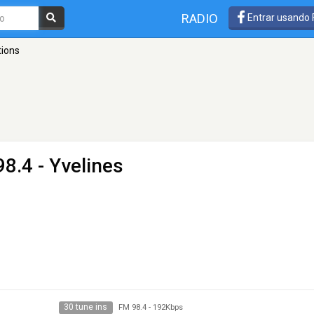
RADIO
Entrar usando
tions
8.4 - Yvelines
30 tune ins
FM 98.4
-
192Kbps