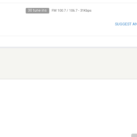
30 tune ins
FM 100.7 / 106.7
-
31Kbps
SUGGEST A