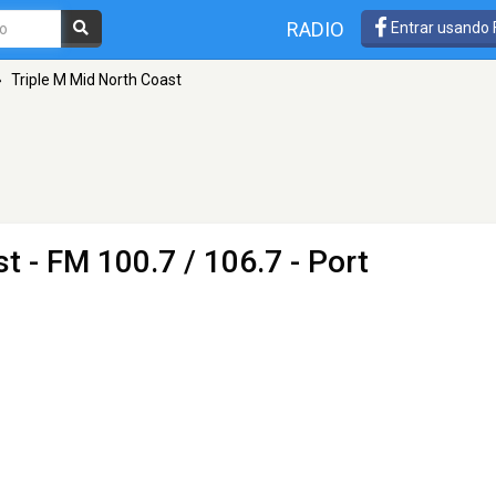
RADIO
Entrar usando
»
Triple M Mid North Coast
st
- FM 100.7 / 106.7 - Port