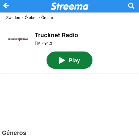
Sweden
>
Örebro
>
Örebro
Trucknet Radio
FM · 94.3
Play
Géneros