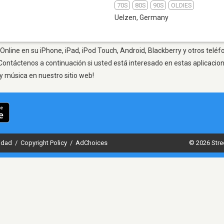
70S
80S
90S
OLDIES
Uelzen
,
Germany
Online en su iPhone, iPad, iPod Touch, Android, Blackberry y otros teléf
Contáctenos a continuación si usted está interesado en estas aplicaci
y música en nuestro sitio web!
cidad
/
Copyright Policy
/
AdChoices
© 2026 Stre