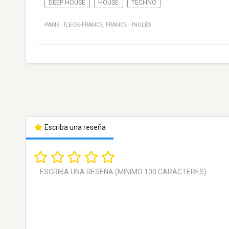
DEEP HOUSE
HOUSE
TECHNO
PARIS
·
ÎLE-DE-FRANCE
,
FRANCE
·
INGLÉS
Escriba una reseña