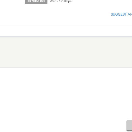
30 tune ins
Web
-
128Kbps
SUGGEST A