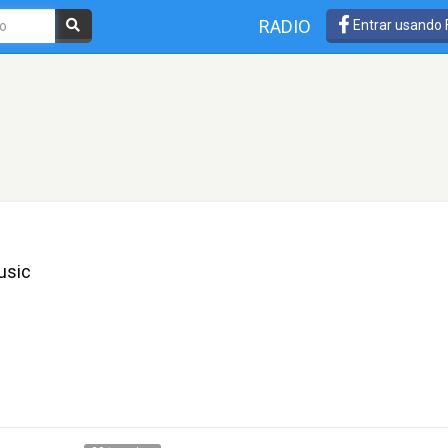
RADIO
Entrar usando
usic