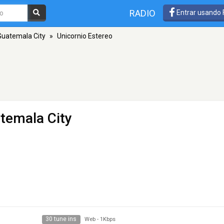
RADIO
Entrar usando
Guatemala City
»
Unicornio Estereo
temala City
30 tune ins
Web
-
1Kbps