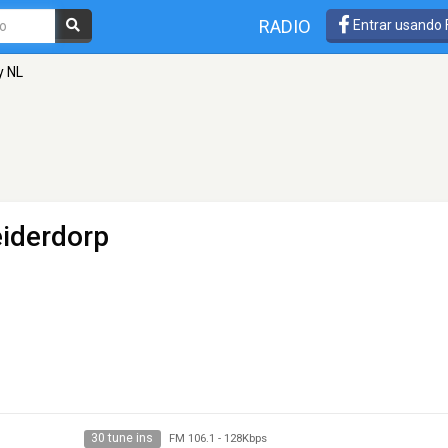
RADIO
Entrar usando
y NL
eiderdorp
30 tune ins
FM 106.1
-
128Kbps