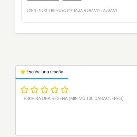
BONN
·
NORTH RHINE-WESTPHALIA
,
GERMANY
·
ALEMÁN
Escriba una reseña