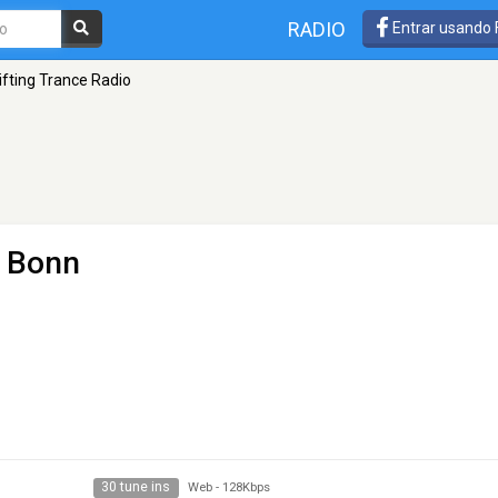
RADIO
Entrar usando
ifting Trance Radio
 Bonn
30 tune ins
Web
-
128Kbps