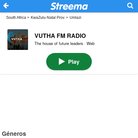
South Africa
>
KwaZulu-Natal Prov.
>
Umlazi
VUTHA FM RADIO
The house of future leaders · Web
Play
Géneros