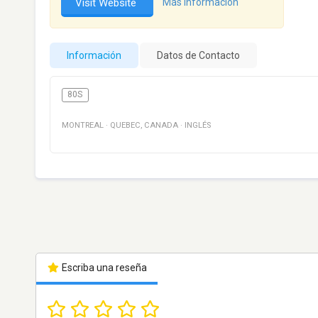
Visit Website
Más información
Información
Datos de Contacto
80S
MONTREAL
·
QUEBEC
,
CANADA
·
INGLÉS
Escriba una reseña