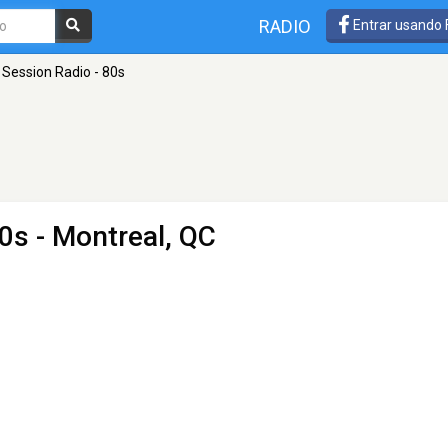
RADIO
Entrar usando
Session Radio - 80s
80s
- Montreal, QC