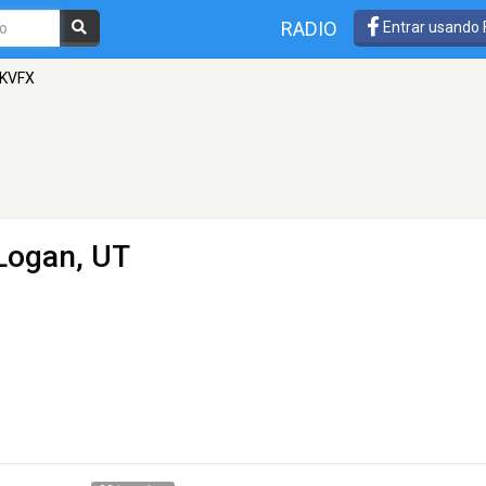
RADIO
Entrar usando
 KVFX
 Logan, UT