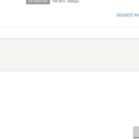
30 tune ins
FM 94.5
-
64Kbps
SUGGEST A