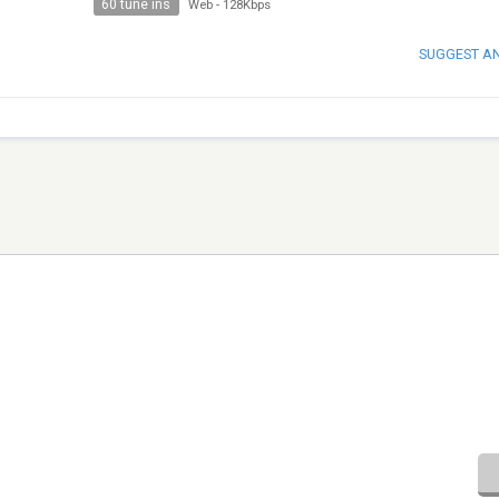
60 tune ins
Web
-
128Kbps
SUGGEST A