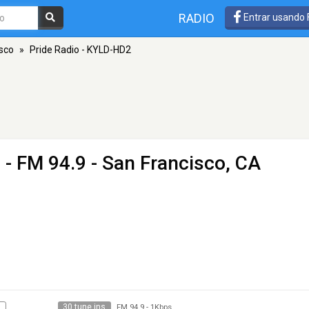
RADIO
Entrar usando
sco
»
Pride Radio - KYLD-HD2
2
- FM 94.9 - San Francisco, CA
30 tune ins
N
FM 94.9
-
1Kbps