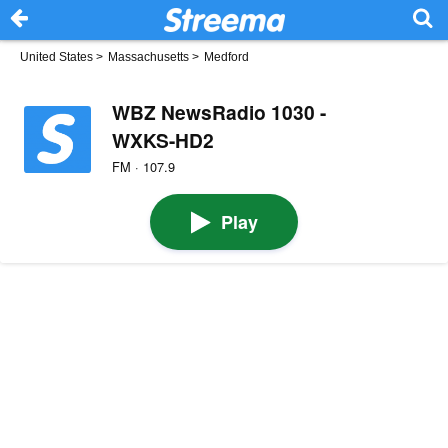
United States
>
Massachusetts
>
Medford
WBZ NewsRadio 1030 -
WXKS-HD2
FM · 107.9
Play