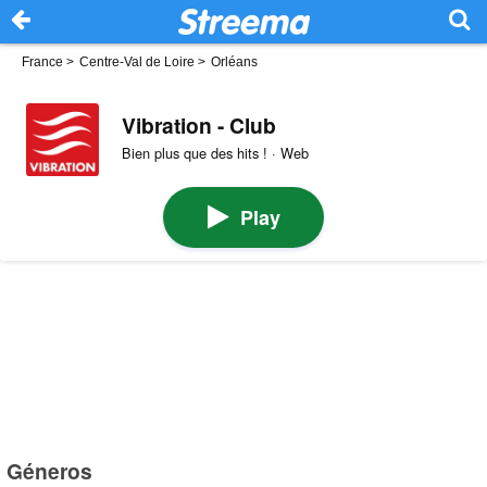
France
>
Centre-Val de Loire
>
Orléans
Vibration - Club
Bien plus que des hits ! · Web
Play
Géneros