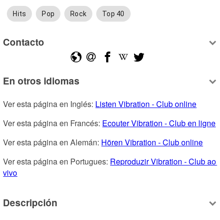
Hits
Pop
Rock
Top 40
Contacto
En otros idiomas
Ver esta página en Inglés: 
Listen Vibration - Club online
Ver esta página en Francés: 
Ecouter Vibration - Club en ligne
Ver esta página en Alemán: 
Hören Vibration - Club online
Ver esta página en Portugues: 
Reproduzir Vibration - Club ao 
vivo
Descripción