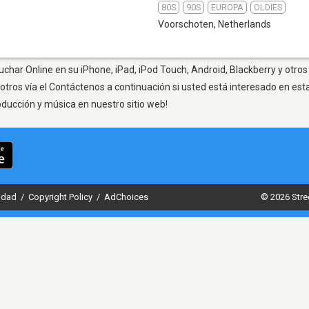
80S
90S
EUROPA
OLDIES
Voorschoten
,
Netherlands
char Online en su iPhone, iPad, iPod Touch, Android, Blackberry y otros
otros vía el Contáctenos a continuación si usted está interesado en est
oducción y música en nuestro sitio web!
cidad
/
Copyright Policy
/
AdChoices
© 2026 Stre