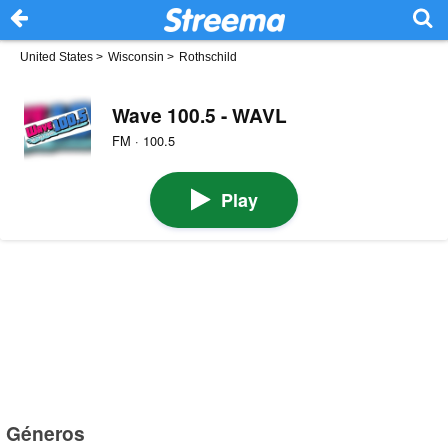
United States
>
Wisconsin
>
Rothschild
Wave 100.5 - WAVL
FM · 100.5
Play
Géneros