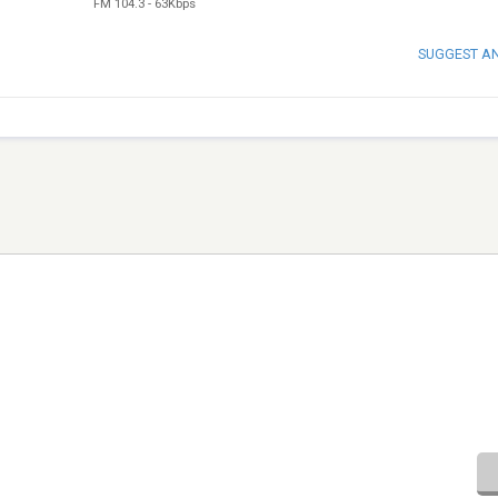
FM 104.3
-
63Kbps
SUGGEST A