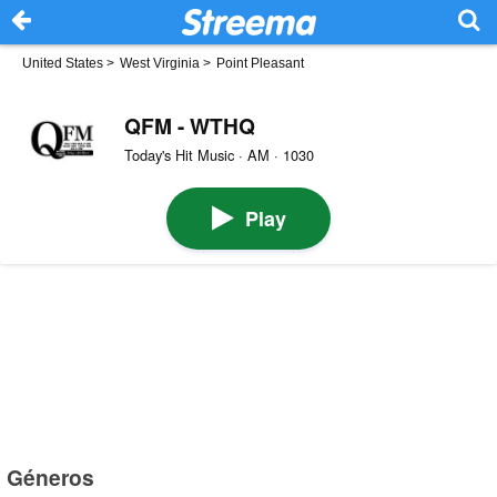
United States
>
West Virginia
>
Point Pleasant
QFM - WTHQ
Today's Hit Music · AM · 1030
Play
Géneros