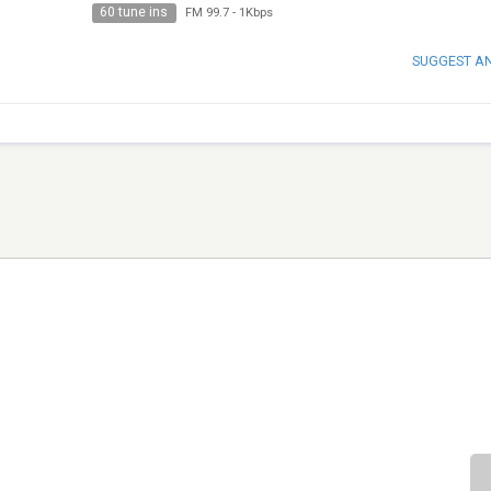
60 tune ins
FM 99.7
-
1Kbps
SUGGEST A