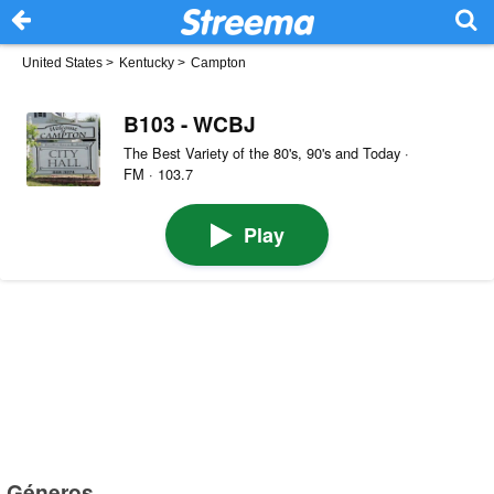
United States
>
Kentucky
>
Campton
B103 - WCBJ
The Best Variety of the 80's, 90's and Today ·
FM · 103.7
Play
Géneros