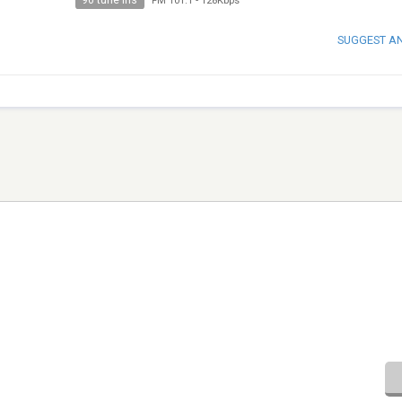
90 tune ins
FM 101.1
-
128Kbps
SUGGEST A