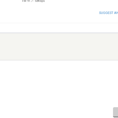
FM 91.7
-
68Kbps
SUGGEST A