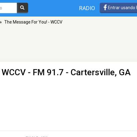
RADIO
Entrar usando
»
The Message For You! - WCCV
- WCCV
- FM 91.7 - Cartersville, GA